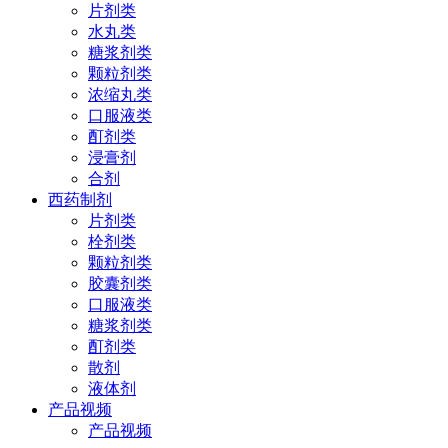
片剂类
水丸类
糖浆剂类
颗粒剂类
浓缩丸类
口服液类
酊剂类
浸膏剂
合剂
西药制剂
片剂类
栓剂类
颗粒剂类
胶囊剂类
口服液类
糖浆剂类
酊剂类
散剂
液体剂
产品视频
产品视频