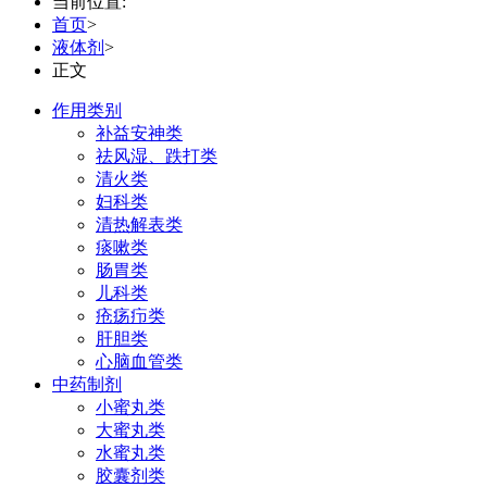
当前位置:
首页
>
液体剂
>
正文
作用类别
补益安神类
祛风湿、跌打类
清火类
妇科类
清热解表类
痰嗽类
肠胃类
儿科类
疮疡疖类
肝胆类
心脑血管类
中药制剂
小蜜丸类
大蜜丸类
水蜜丸类
胶囊剂类